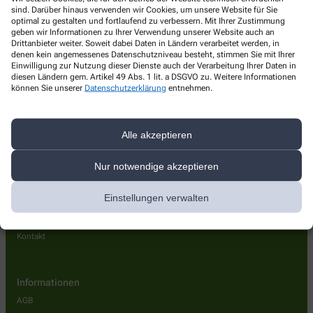
Löwen-Apotheke
sind. Darüber hinaus verwenden wir Cookies, um unsere Website für Sie
optimal zu gestalten und fortlaufend zu verbessern. Mit Ihrer Zustimmung
geben wir Informationen zu Ihrer Verwendung unserer Website auch an
Fritz-Heckert-Str. 60
,
09557
Flöha
Drittanbieter weiter. Soweit dabei Daten in Ländern verarbeitet werden, in
+49-3726/72 03 26
denen kein angemessenes Datenschutzniveau besteht, stimmen Sie mit Ihrer
Einwilligung zur Nutzung dieser Dienste auch der Verarbeitung Ihrer Daten in
+49-3726/72 03 25
diesen Ländern gem. Artikel 49 Abs. 1 lit. a DSGVO zu. Weitere Informationen
können Sie unserer
Datenschutzerklärung
entnehmen.
+49-3726720326
service@apotheken-floeha.de
Alle akzeptieren
Nur notwendige akzeptieren
Einstellungen verwalten
Über uns
Leistungen
Kontakt
Informationen
AGB